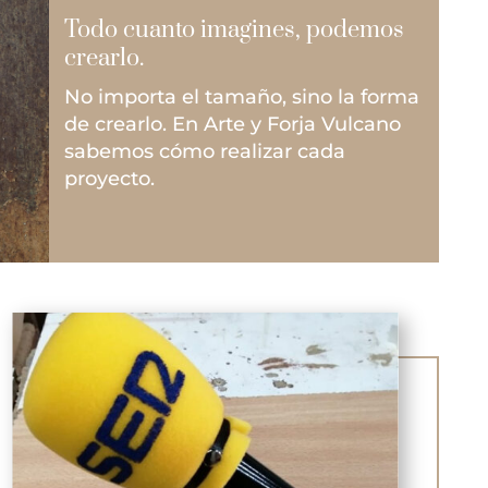
Todo cuanto imagines, podemos
crearlo.
No importa el tamaño, sino la forma
de crearlo. En Arte y Forja Vulcano
sabemos cómo realizar cada
proyecto.