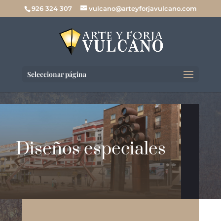
926 324 307
vulcano@arteyforjavulcano.com
Seleccionar página
Diseños especiales