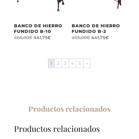
BANCO DE HIERRO
BANCO DE HIERRO
FUNDIDO B-10
FUNDIDO B-2
El
El
El
El
465,00
€
441,75
€
465,00
€
441,75
€
precio
precio
precio
precio
original
actual
original
actual
era:
es:
era:
es:
1
2
3
4
5
→
465,00€.
441,75€.
465,00€.
441,75€.
Productos relacionados
Productos relacionados