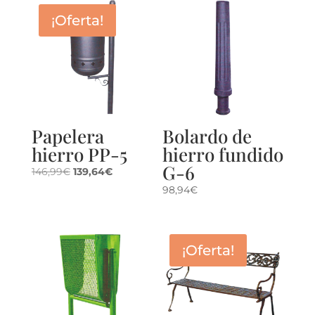
¡Oferta!
Papelera
Bolardo de
hierro PP-5
hierro fundido
G-6
El
El
146,99
€
139,64
€
precio
precio
98,94
€
original
actual
era:
es:
146,99€.
139,64€.
¡Oferta!