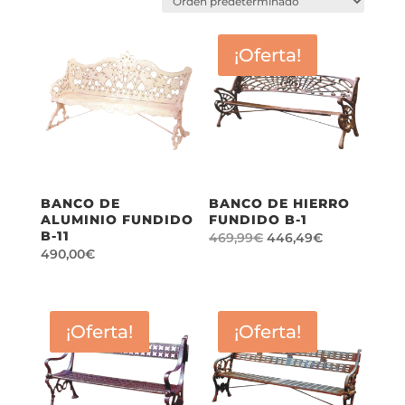
¡Oferta!
BANCO DE
BANCO DE HIERRO
ALUMINIO FUNDIDO
FUNDIDO B-1
B-11
El
El
469,99
€
446,49
€
490,00
€
precio
precio
original
actual
era:
es:
469,99€.
446,49€.
¡Oferta!
¡Oferta!