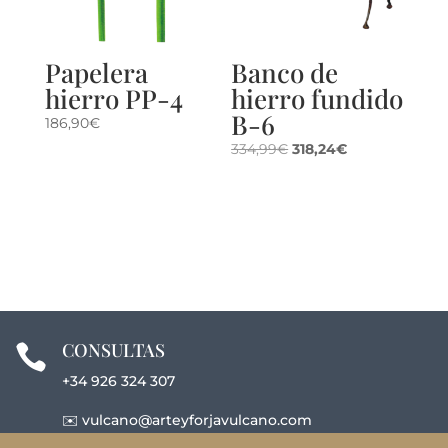
Papelera
Banco de
hierro PP-4
hierro fundido
B-6
186,90
€
El
El
334,99
€
318,24
€
precio
precio
original
actual
era:
es:
334,99€.
318,24€.
CONSULTAS

+34
926 324 307
✉️
vulcano@arteyforjavulcano.com