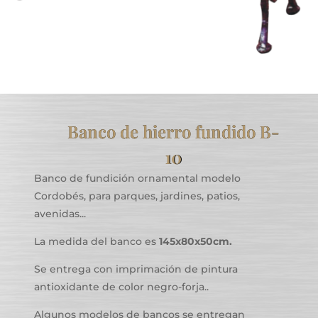
Banco de hierro fundido B-
10
Banco de fundición ornamental modelo
Cordobés, para parques, jardines, patios,
avenidas...
La medida del banco es
145x80x50cm.
Se entrega con imprimación de pintura
antioxidante de color negro-forja..
Algunos modelos de bancos se entregan