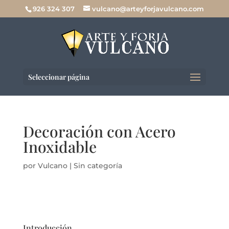
926 324 307
vulcano@arteyforjavulcano.com
Seleccionar página
Decoración con Acero
Inoxidable
por
Vulcano
|
Sin categoría
Introducción